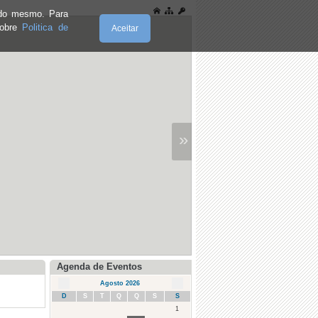
e do mesmo. Para
sobre
Politica de
Aceitar
»
Agenda de Eventos
Agosto 2026
D
S
T
Q
Q
S
S
1