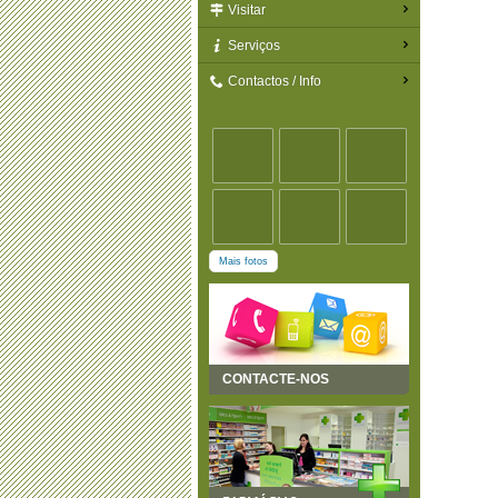
Visitar
Serviços
Contactos / Info
Mais fotos
CONTACTE-NOS