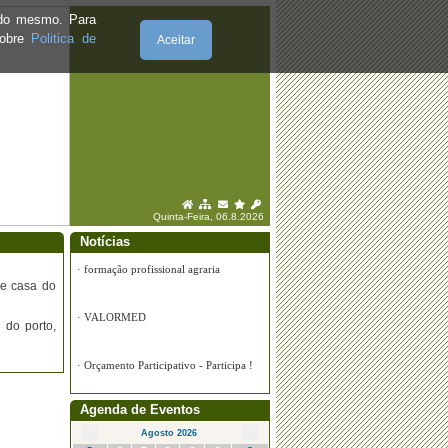
·
Plano Nacional de Fiscalização “Viajar
e do mesmo. Para
sem pressa”
sobre
Politica de
Aceitar
·
“Bem-Estar Animal”
·
Eleição dos deputados ao Parlamento
Europeu
Quinta-Feira, 06.8.2026
Notícias
 e casa do
 do porto,
Agenda de Eventos
Agosto 2026