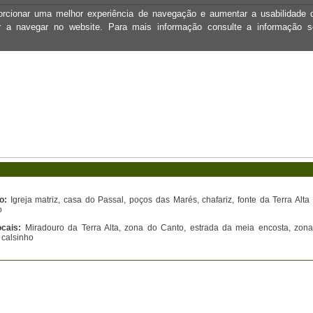
oporcionar uma melhor experiência de navegação e aumentar a usabilidad
ar a navegar no website. Para mais informação consulte a informação 
o:
Igreja matriz, casa do Passal, poços das Marés, chafariz, fonte da Terra Alta
o
cais:
Miradouro da Terra Alta, zona do Canto, estrada da meia encosta, zona
 calsinho