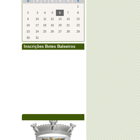
D
S
T
Q
Q
S
S
1
2
3
4
5
6
7
8
9
10
11
12
13
14
15
16
17
18
19
20
21
22
23
24
25
26
27
28
29
30
31
Inscrições Botes Baleeiros