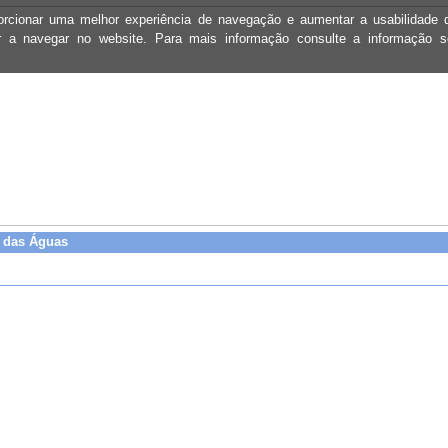
oporcionar uma melhor experiência de navegação e aumentar a usabilidad
ar a navegar no website. Para mais informação consulte a informação 
s das Águas