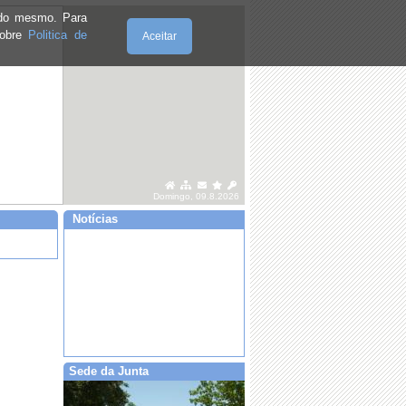
e do mesmo. Para
sobre
Politica de
Aceitar
Domingo, 09.8.2026
Notícias
·
Procedimento Concursal Assistente
Operacional | OE202408/0527
Sede da Junta