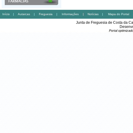
Início
|
Autarcas
|
Freguesia
|
Informações
|
Notícias
|
Mapa do Portal
Junta de Freguesia de Costa da Ca
Desenvo
Portal optimiza