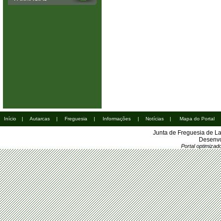
Início
|
Autarcas
|
Freguesia
|
Informações
|
Notícias
|
Mapa do Portal
Junta de Freguesia de L
Desenvo
Portal optimiza