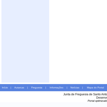
Início
|
Autarcas
|
Freguesia
|
Informações
|
Notícias
|
Mapa do Portal
Junta de Freguesia de Santo Ant
Desenvo
Portal optimiza