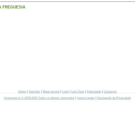
A FREGUESIA
|
|
|
|
|
|
Home
Soluções
Mapa Google
Login
Link Úteis
Publicidade
Contactos
|
|
freguesias.pt © 2005/2020 Todos os direitos reservados
Avisos Legais
Declaração de Privacidade