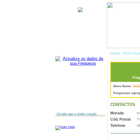
São Sebastião dos Carros
HOME
|
PORTUG
Freg
AINDA NÃO TEM SITE?
Novo Nome:
Uniã
Freguesias agre
CONTACTOS
Morada
Ca
Escolha aqui a melhor solução
Cód. Postal
7
LINKS
Telefone
2