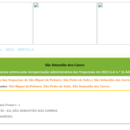
AL
»
BEJA
»
MÉRTOLA
»
SÃO SEBASTIÃO DOS CARROS
São Sebastião dos Carros
uesia extinta pela reorganização administrativa das freguesias em 2013 (Lei n.º 11-A/
o das freguesias de São Miguel do Pinheiro, São Pedro de Solis e São Sebastião dos Carro
gadas:
São Miguel do Pinheiro
,
São Pedro de Solis
,
São Sebastião dos Carros
ixa Postal n. 1
750 - 811 SÃO SEBASTIÃO DOS CARROS
86485351