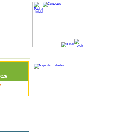
MAPA GOOGLE
2013)
s
,