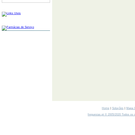
LINKS
FARMÁCIAS
|
|
Home
Soluções
Mapa 
freguesias.pt © 2005/2020 Todos os d