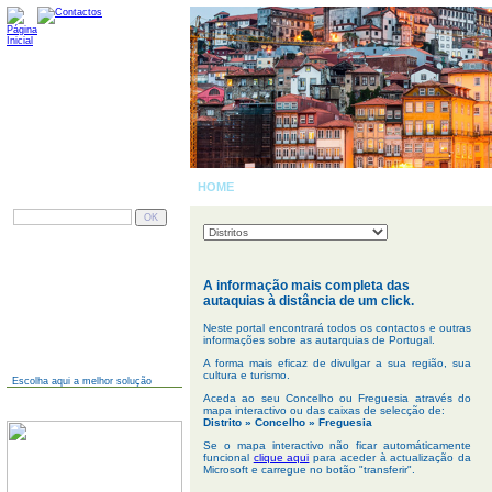
HOME
| PORTUGAL
PESQUISAR
AINDA NÃO TEM SITE?
A informação mais completa das
autaquias à distância de um click.
Neste portal encontrará todos os contactos e outras
informações sobre as autarquias de Portugal.
A forma mais eficaz de divulgar a sua região, sua
cultura e turismo.
Escolha aqui a melhor solução
Aceda ao seu Concelho ou Freguesia através do
JÁ TEM SITE?
mapa interactivo ou das caixas de selecção de:
Distrito » Concelho » Freguesia
Se o mapa interactivo não ficar automáticamente
funcional
clique aqui
para aceder à actualização da
Microsoft e carregue no botão "transferir".