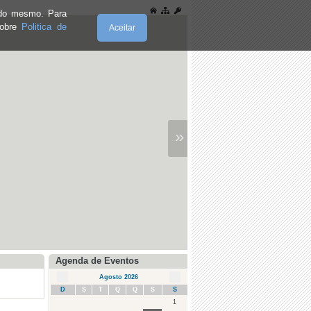
e do mesmo. Para
sobre
Politica de
Aceitar
»
Agenda de Eventos
Agosto 2026
D
S
T
Q
Q
S
S
1