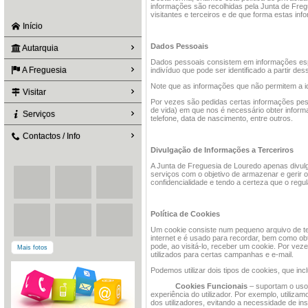
informações são recolhidas pela Junta de Fre
visitantes e terceiros e de que forma estas inf
Início
Dados Pessoais
Autarquia
Dados pessoais consistem em informações espe
A Freguesia
indivíduo que pode ser identificado a partir de
Note que as informações que não permitem a id
Visitar
Por vezes são pedidas certas informações pes
de vida) em que nos é necessário obter infor
Serviços
telefone, data de nascimento, entre outros.
Contactos / Info
Divulgação de Informações a Terceriros
A Junta de Freguesia de Louredo apenas divulg
serviços com o objetivo de armazenar e gerir o
confidencialidade e tendo a certeza que o reg
Política de Cookies
Um cookie consiste num pequeno arquivo de tex
internet e é usado para recordar, bem como obt
pode, ao visitá-lo, receber um cookie. Por vez
Mais fotos
utilizados para certas campanhas e e-mail.
Podemos utilizar dois tipos de cookies, que inc
Cookies Funcionais
– suportam o uso 
experiência do utilizador. Por exemplo, utiliza
dos utilizadores, evitando a necessidade de i