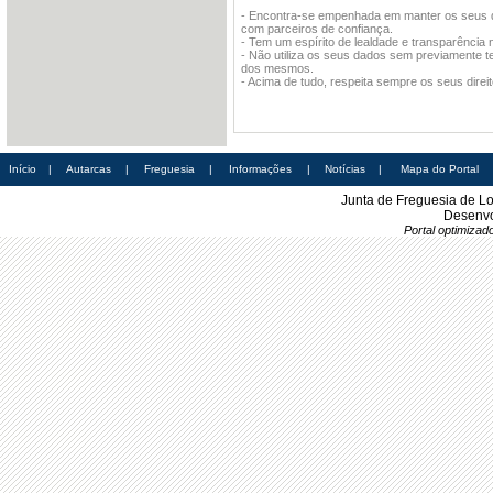
- Encontra-se empenhada em manter os seus da
com parceiros de confiança.
- Tem um espírito de lealdade e transparência 
- Não utiliza os seus dados sem previamente ter
dos mesmos.
- Acima de tudo, respeita sempre os seus direit
Início
|
Autarcas
|
Freguesia
|
Informações
|
Notícias
|
Mapa do Portal
Junta de Freguesia de L
Desenvo
Portal optimiza