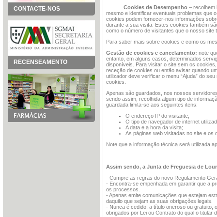
Cookies de Desempenho
– recolhem i
CONTACTE-NOS
mesmo e identificar eventuais problemas que o 
cookies podem fornecer-nos informações sobre 
durante a sua visita. Estes cookies também são 
como o número de visitantes que o nosso site 
Para saber mais sobre cookies e como os mesm
Gestão de cookies e cancelamento:
note qu
entanto, em alguns casos, determinados servi
RECENSEAMENTO
disponíveis. Para visitar o site sem os cookies
receção de cookies ou então avisar quando um 
utilizador deve verificar o menu “Ajuda” do se
cookies.
Apenas são guardados, nos nossos servidores, 
sendo assim, recolhida algum tipo de informação
guardada limita-se aos seguintes itens:
O endereço IP do visitante;
O tipo de navegador de internet utiliza
A data e a hora da visita;
As páginas web visitadas no site e o
Note que a informação técnica será utilizada ap
Assim sendo, a Junta de Freguesia de Lou
- Cumpre as regras do novo Regulamento Gera
- Encontra-se empenhada em garantir que a pr
os processos.
- Apenas emite comunicações que estejam estr
daquilo que sejam as suas obrigações legais.
- Nunca é cedido, a título oneroso ou gratuit
obrigados por Lei ou Contrato do qual o titular 