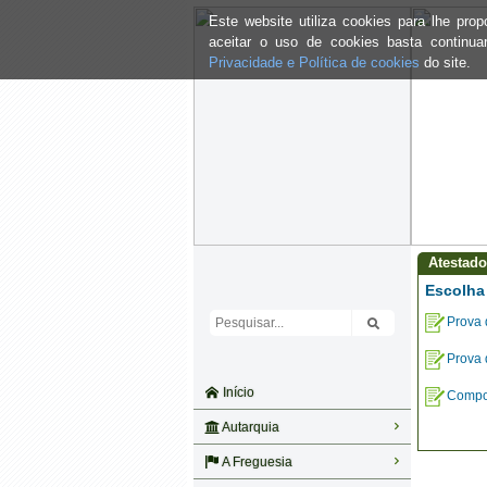
Este website utiliza cookies para lhe pr
aceitar o uso de cookies basta continu
Privacidade e Política de cookies
do site.
Atestad
Escolha 
Prova 
Prova 
Início
Compos
Autarquia
A Freguesia