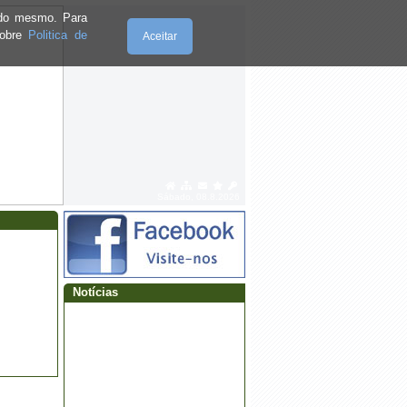
e do mesmo. Para
sobre
Politica de
Aceitar
·
📢 AVISO À POPULAÇÃO –
APLICAÇÃO DE HERBICIDA 📢
Sábado, 08.8.2026
·
Procedimento concursal
Notícias