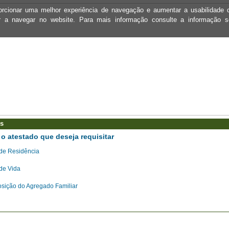
oporcionar uma melhor experiência de navegação e aumentar a usabilidad
ar a navegar no website. Para mais informação consulte a informação 
os
o atestado que deseja requisitar
de Residência
de Vida
ição do Agregado Familiar