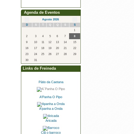
Agenda de Eventos
Agosto 2026
D
S
T
Q
Q
S
S
1
2
3
4
5
6
7
8
9
10
11
12
13
14
15
16
17
18
19
20
21
22
23
24
25
26
27
28
29
30
31
Links de Freineda
Pátio da Caetana
A'Panha O Pipo
A'panha a Onda
Aricada
Clã o barroco