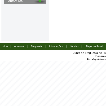
Início
|
Autarcas
|
Freguesia
|
Informações
|
Notícias
|
Mapa do Portal
Junta de Freguesia de Fr
Desenvo
Portal optimiza