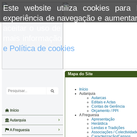
Este website utiliza cookies para
experiência de navegação e aumentar
aceitar o uso de cookies basta conti
mais informação consulte a informaç
e Política de cookies
do site.
Mapa do Site
Início
Autarquia
Autarcas
Editais e Actas
Contas de Gerência
Início
Orçamento / PPI
A Freguesia
Apresentação
Autarquia
Heráldica
Lendas e Tradições
A Freguesia
Associações / Colectividad
Caracterização/Censos