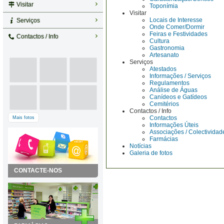
Visitar
Toponímia
Visitar
Locais de Interesse
Serviços
Onde Comer/Dormir
Feiras e Festividades
Contactos / Info
Cultura
Gastronomia
Artesanato
Serviços
Atestados
Informações / Serviços
Regulamentos
Análise de Águas
Canídeos e Gatídeos
Cemitérios
Contactos / Info
Contactos
Mais fotos
Informações Úteis
Associações / Colectividad
Farmácias
Notícias
Galeria de fotos
CONTACTE-NOS