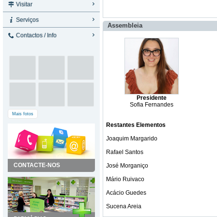
Visitar
Serviços
Assembleia
Contactos / Info
Presidente
Sofia Fernandes
Mais fotos
Restantes Elementos
Joaquim Margarido
Rafael Santos
CONTACTE-NOS
José Morganiço
Mário Ruivaco
Acácio Guedes
Sucena Areia