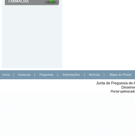
Início
|
Autarcas
|
Freguesia
|
Informações
|
Notícias
|
Mapa do Portal
Junta de Freguesia de 
Desenvo
Portal optimiza