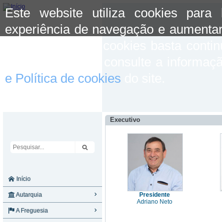
Este website utiliza cookies para
experiência de navegação e aumentar
aceitar o uso de cookies basta conti
mais informação consulte a informaç
e Política de cookies
do site.
Executivo
Início
Autarquia
Presidente
Adriano Neto
A Freguesia