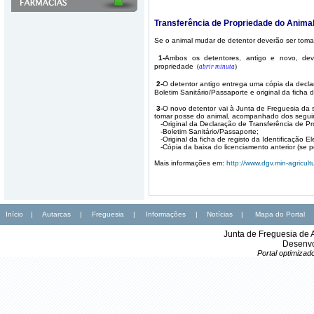
Transferência de Propriedade do Anima
Se o animal mudar de detentor deverão ser toma
1-
Ambos os detentores, antigo e novo, dev
propriedade
(
abrir minuta
)
2-
O detentor antigo entrega uma cópia da decla
Boletim Sanitário/Passaporte e original da ficha 
3-
O novo detentor vai à Junta de Freguesia da s
tomar posse do animal, acompanhado dos segu
-O
riginal da Declaração de Transferência de P
-
Boletim Sanitário/Passaporte;
-Original da ficha de registo da Identificação El
-Cópia da baixa do licenciamento anterior (se p
Mais informações em:
http://www.dgv.min-agricultu
Início
|
Autarcas
|
Freguesia
|
Informações
|
Notícias
|
Mapa do Portal
Junta de Freguesia de 
Desenvo
Portal optimiza