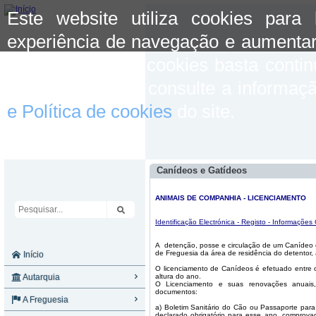
Este website utiliza cookies para
experiência de navegação e aumentar
aceitar o uso de cookies basta conti
mais informação consulte a informaç
e Política de cookies
do site.
Canídeos e Gatídeos
ANIMAIS DE COMPANHIA - LICENCIAMENTO
Identificação Electrónica - Registo - Informações
A
detenção, posse e circulação de um Canídeo c
de Freguesia da área de residência do detentor,
Início
O licenciamento de Canídeos é efetuado entre o
Autarquia
altura do ano.
O Licenciamento e suas renovações anuais
documentos:
A Freguesia
a) Boletim Sanitário do Cão ou Passaporte para
declarado obrigatório para esse ano, comprovad