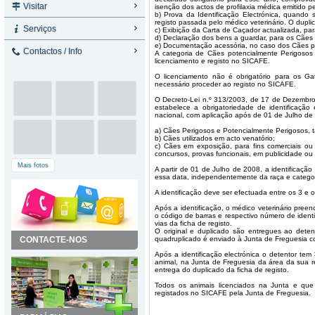
Visitar
isenção dos actos de profilaxia médica emitido pe
b) Prova da Identificação Electrónica, quando s
registo passada pelo médico veterinário. O duplic
Serviços
c) Exibição da Carta de Caçador actualizada, pa
d) Declaração dos bens a guardar, para os Cães
e) Documentação acessória, no caso dos Cães po
Contactos / Info
A categoria de Cães potencialmente Perigosos 
licenciamento e registo no SICAFE.
O licenciamento não é obrigatório para os Ga
necessário proceder ao registo no SICAFE.
O Decreto-Lei n.º 313/2003, de 17 de Dezembro,
estabelece a obrigatoriedade de identificaç
nacional, com aplicação após de 01 de Julho de
a) Cães Perigosos e Potencialmente Perigosos, t
b) Cães utilizados em acto venatório;
c) Cães em exposição, para fins comerciais ou 
concursos, provas funcionais, em publicidade ou f
Mais fotos
A partir de 01 de Julho de 2008, a identificação
essa data, independentemente da raça e categor
A identificação deve ser efectuada entre os 3 e 
Após a identificação, o médico veterinário pree
o código de barras e respectivo número de ident
vias da ficha de registo.
O original e duplicado são entregues ao detento
CONTACTE-NOS
quadruplicado é enviado à Junta de Freguesia co
Após a identificação electrónica o detentor tem
animal, na Junta de Freguesia da área da sua r
entrega do duplicado da ficha de registo.
Todos os animais licenciados na Junta e que 
registados no SICAFE pela Junta de Freguesia.