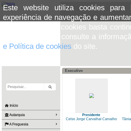
Este website utiliza cookies para
experiência de navegação e aumentar
aceitar o uso de cookies basta conti
mais informação consulte a informaç
e Política de cookies
do site.
Executivo
Início
Autarquia
Presidente
Celso Jorge Carvalhal Carvalho
Tânia
A Freguesia