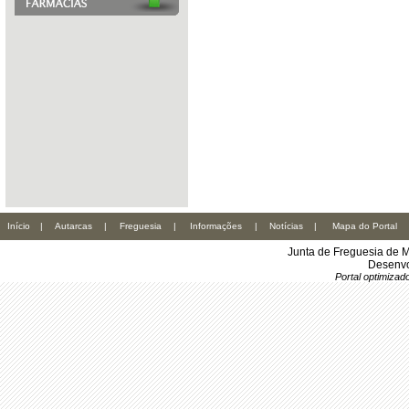
Início
|
Autarcas
|
Freguesia
|
Informações
|
Notícias
|
Mapa do Portal
Junta de Freguesia de M
Desenvo
Portal optimiza