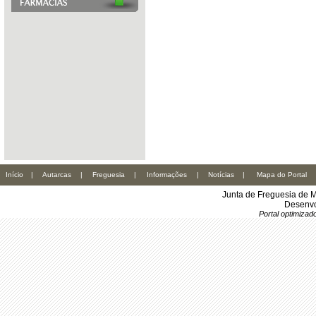
Início
|
Autarcas
|
Freguesia
|
Informações
|
Notícias
|
Mapa do Portal
Junta de Freguesia de M
Desenvo
Portal optimiza