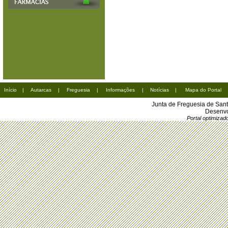
Início
|
Autarcas
|
Freguesia
|
Informações
|
Notícias
|
Mapa do Portal
Junta de Freguesia de San
Desenvo
Portal optimiza