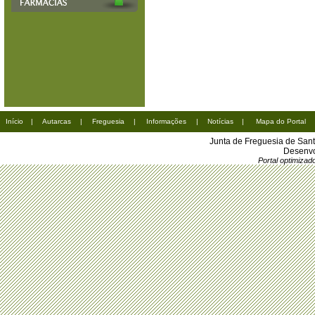
Início
|
Autarcas
|
Freguesia
|
Informações
|
Notícias
|
Mapa do Portal
Junta de Freguesia de San
Desenvo
Portal optimiza