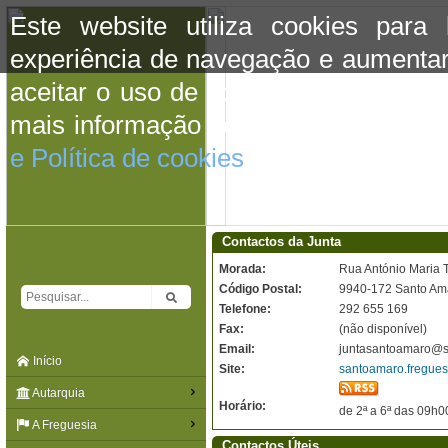
Este website utiliza cookies para
experiência de navegação e aumentar
aceitar o uso de cookies basta conti
mais informação consulte a informaç
e Política de cookies
do site.
Contactos da Junta
Morada:
Rua António Maria T
Código Postal:
9940-172 Santo A
Telefone:
292 655 169
Fax:
(não disponível)
Email:
juntasantoamaro@s
Início
Site:
santoamaro.fregues
Autarquia
Horário:
de 2ª a 6ª das 09h
A Freguesia
Contactos Úteis