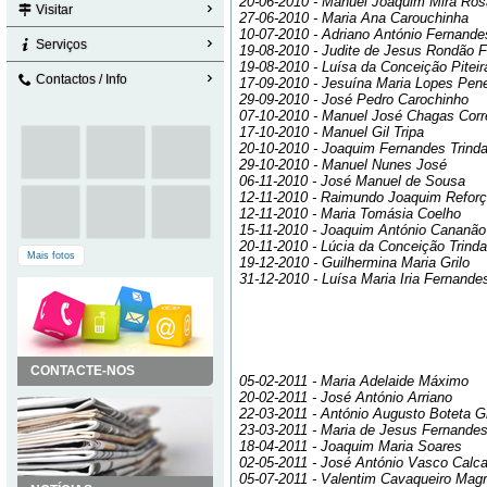
20-06-2010 - Manuel Joaquim Mira Ro
Visitar
27-06-2010 - Maria Ana Carouchinha
10-07-2010 - Adriano António Fernand
Serviços
19-08-2010 - Judite de Jesus Rondão F
19-08-2010 - Luísa da Conceição Piteir
Contactos / Info
17-09-2010 - Jesuína Maria Lopes Pen
29-09-2010 - José Pedro Carochinho
07-10-2010 - Manuel José Chagas Corr
17-10-2010 - Manuel Gil Tripa
20-10-2010 - Joaquim Fernandes Trind
29-10-2010 - Manuel Nunes José
06-11-2010 - José Manuel de Sousa
12-11-2010 - Raimundo Joaquim Refor
12-11-2010 - Maria Tomásia Coelho
15-11-2010 - Joaquim António Cananão
20-11-2010 - Lúcia da Conceição Trind
Mais fotos
19-12-2010 - Guilhermina Maria Grilo
31-12-2010 - Luísa Maria Iria Fernande
CONTACTE-NOS
05-02-2011 - Maria Adelaide Máximo
20-02-2011 - José António Arriano
22-03-2011 - António Augusto Boteta Gr
23-03-2011 - Maria de Jesus Fernande
18-04-2011 - Joaquim Maria Soares
02-05-2011 - José António Vasco Calca 
05-07-2011 - Valentim Cavaqueiro Mag