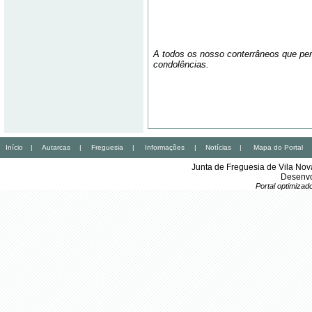
A todos os nosso conterrâneos que per
condolências.
Início
|
Autarcas
|
Freguesia
|
Informações
|
Notícias
|
Mapa do Portal
Junta de Freguesia de Vila No
Desenvo
Portal optimiza