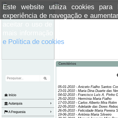
Este website utiliza cookies para
experiência de navegação e aumentar
aceitar o uso de cookies basta conti
mais informação consulte a informaç
e Política de cookies
do site.
Cemitérios
05-01-2010 - Aniceto Fialho Santos Co
23-01-2010 - Maria Dina Duarte das Ne
04-02-2010 - Francisco Luís A. Pinho
Início
25-02-2010 - Hermínia Maria Fialho
17-03-2010 - Carlos Alberto Mira Rolim
Autarquia
22-05-2010 - Adelaide das Dores Rebo
26-05-2010 - Felicidade Maria Pereira 
A Freguesia
19-06-2010 - Antónia Maria Silveiro