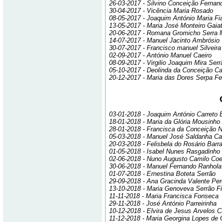
26-03-2017 - Silvino Conceição Fernan
30-04-2017 - Vicência Maria Rosado
08-05-2017 - Joaquim António Maria Fi
13-05-2017 - Maria José Monteiro Gaia
20-06-2017 - Romana Gromicho Serra
14-07-2017 - Manuel Jacinto Ambrósio
30-07-2017 - Francisco manuel Silveira
02-09-2017 - António Manuel Caeiro
08-09-2017 - Virgilio Joaquim Mira Serr
05-10-2017 - Deolinda da Conceição C
20-12-2017 - Maria das Dores Serpa Fer
03-01-2018 - Joaquim António Carreto B
18-01-2018 - Maria da Glória Mousinho
28-01-2018 - Francisca da Conceição 
05-03-2018 - Manuel José Saldanha C
20-03-2018 - Felisbela do Rosário Barr
01-05-2018 - Isabel Nunes Rasgadinho
02-06-2018 - Nuno Augusto Camilo Coe
30-06-2018 - Manuel Fernando Ranhola
01-07-2018 - Ernestina Boteta Serrão
29-09-2018 - Ana Gracinda Valente Per
13-10-2018 - Maria Genoveva Serrão Fi
11-11-2018 - Maria Francisca Fonseca
29-11-2018 - José António Parreirinha
10-12-2018 - Elvira de Jesus Arvelos 
11-12-2018 - Maria Georgina Lopes de O