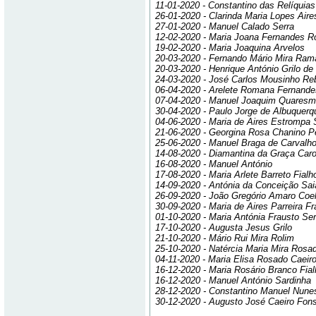
11-01-2020 - Constantino das Relíquias
26-01-2020 - Clarinda Maria Lopes Aire
27-01-2020 - Manuel Calado Serra
12-02-2020 - Maria Joana Fernandes 
19-02-2020 - Maria Joaquina Arvelos
20-03-2020 - Fernando Mário Mira Ram
20-03-2020 - Henrique António Grilo d
24-03-2020 - José Carlos Mousinho R
06-04-2020 - Arelete Romana Fernand
07-04-2020 - Manuel Joaquim Quares
30-04-2020 - Paulo Jorge de Albuquer
04-06-2020 - Maria de Aires Estrompa
21-06-2020 - Georgina Rosa Chanino P
25-06-2020 - Manuel Braga de Carvalh
14-08-2020 - Diamantina da Graça Caro
16-08-2020 - Manuel António
17-08-2020 - Maria Arlete Barreto Fial
14-09-2020 - Antónia da Conceição Sa
26-09-2020 - João Gregório Amaro Coe
30-09-2020 - Maria de Aires Parreira F
01-10-2020 - Maria Antónia Frausto Ser
17-10-2020 - Augusta Jesus Grilo
21-10-2020 - Mário Rui Mira Rolim
25-10-2020 - Natércia Maria Mira Rosa
04-11-2020 - Maria Elisa Rosado Caeiro
16-12-2020 - Maria Rosário Branco Fia
16-12-2020 - Manuel António Sardinha
28-12-2020 - Constantino Manuel Nune
30-12-2020 - Augusto José Caeiro Fon