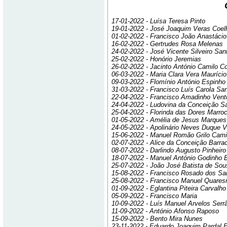
17-01-2022 - Luísa Teresa Pinto
19-01-2022 - José Joaquim Veras Coel
01-02-2022 - Francisco João Anastácio
16-02-2022 - Gertrudes Rosa Melenas
24-02-2022 - José Vicente Silveiro San
25-02-2022 - Honório Jeremias
26-02-2022 - Jacinto António Camilo C
06-03-2022 - Maria Clara Vera Mauríci
09-03-2022 - Flomínio António Espinho 
31-03-2022 - Francisco Luís Carola San
22-04-2022 - Francisco Amadinho Vent
24-04-2022 - Ludovina da Conceição S
25-04-2022 - Florinda das Dores Marro
01-05-2022 - Amélia de Jesus Marques
24-05-2022 - Apolinário Neves Duque V
15-06-2022 - Manuel Romão Grilo Cami
02-07-2022 - Alice da Conceição Barra
08-07-2022 - Darlindo Augusto Pinheiro
18-07-2022 - Manuel António Godinho 
25-07-2022 - João José Batista de Sou
15-08-2022 - Francisco Rosado dos Sa
25-08-2022 - Francisco Manuel Quare
01-09-2022 - Eglantina Piteira Carvalho
05-09-2022 - Francisco Maria
10-09-2022 - Luís Manuel Arvelos Serr
11-09-2022 - António Afonso Raposo
15-09-2022 - Bento Mira Nunes
23-11-2022 - Eduardo Joaquim Pardal E