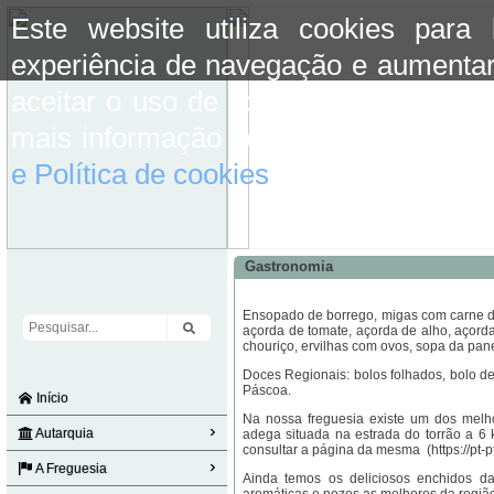
Este website utiliza cookies para
experiência de navegação e aumentar
aceitar o uso de cookies basta conti
mais informação consulte a informaç
e Política de cookies
do site.
Gastronomia
Ensopado de borrego, migas com carne de
açorda de tomate, açorda de alho, açord
chouriço, ervilhas com ovos, sopa da pan
Doces Regionais: bolos folhados, bolo de 
Páscoa.
Início
Na nossa freguesia existe um dos melho
Autarquia
adega situada na estrada do torrão a 6
consultar a página da mesma (https://pt-
A Freguesia
Ainda temos os deliciosos enchidos da