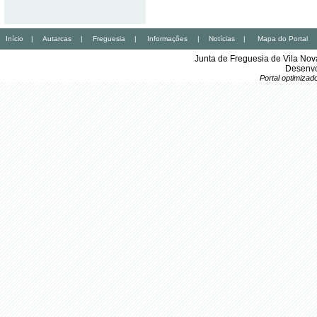
Início
|
Autarcas
|
Freguesia
|
Informações
|
Notícias
|
Mapa do Portal
Junta de Freguesia de Vila No
Desenvo
Portal optimiza