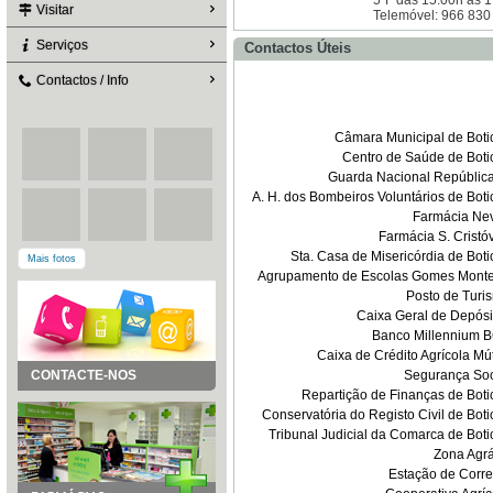
5ªF das 15:00h ás 
Visitar
Telemóvel: 966 830
Serviços
Contactos Úteis
Contactos / Info
Câmara Municipal de Boti
Centro de Saúde de Boti
Guarda Nacional Repúblic
A. H. dos Bombeiros Voluntários de Boti
Farmácia Ne
Farmácia S. Cristó
Sta. Casa de Misericórdia de Boti
Mais fotos
Agrupamento de Escolas Gomes Monte
Posto de Turi
Caixa Geral de Depósi
Banco Millennium 
Caixa de Crédito Agrícola Mú
CONTACTE-NOS
Segurança Soc
Repartição de Finanças de Boti
Conservatória do Registo Civil de Boti
Tribunal Judicial da Comarca de Boti
Zona Agrá
Estação de Corre