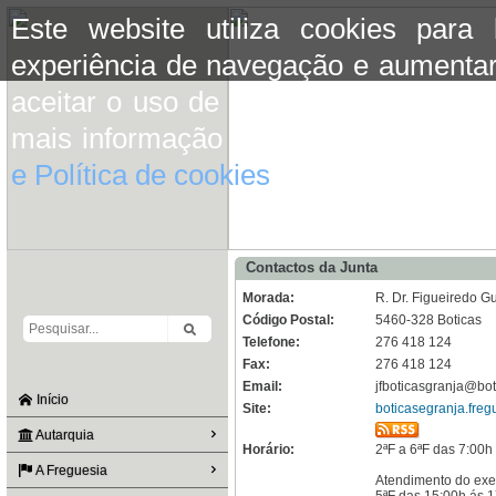
Este website utiliza cookies para
experiência de navegação e aumentar
aceitar o uso de cookies basta conti
mais informação consulte a informaç
e Política de cookies
do site.
Contactos da Junta
Morada:
R. Dr. Figueiredo Gu
Código Postal:
5460-328 Boticas
Telefone:
276 418 124
Fax:
276 418 124
Email:
jfboticasgranja@bot
Início
Site:
boticasegranja.freg
Autarquia
Horário:
2ªF a 6ªF das 7:00h
A Freguesia
Atendimento do exe