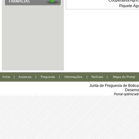
Cooperativa Agríc
Piquete Ág
Início
|
Autarcas
|
Freguesia
|
Informações
|
Notícias
|
Mapa do Portal
Junta de Freguesia de Botic
Desenvo
Portal optimiza