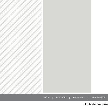
Início
|
Autarcas
|
Freguesia
|
Informações
Junta de Freguesi