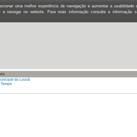
oporcionar uma melhor experiência de navegação e aumentar a usabilidad
ar a navegar no website. Para mais informação consulte a informação 
eis
nicipal da Lousã
o Tempo