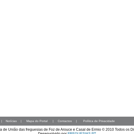
|
Notícias
|
Mapa do Portal
|
Contactos
|
Política de Privacidade
a de União das freguesias de Foz de Arouce e Casal de Ermio © 2010 Todos os D
Desenvolvido por
FREGUESIAS.PT