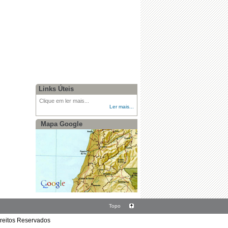
Links Úteis
Clique em ler mais...
Ler mais...
Mapa Google
Topo
ireitos Reservados