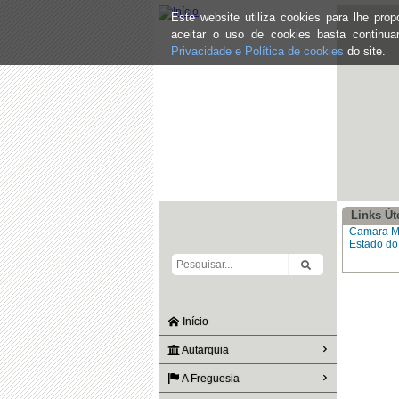
Este website utiliza cookies para lhe pr
aceitar o uso de cookies basta continu
Privacidade e Política de cookies
do site.
Links Út
Camara Mu
Estado d
Início
Autarquia
A Freguesia