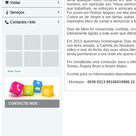
seria qualquer outro contexto em que 
Visitar
homens, em oposição aos "meus senhore
que trabalham, se esforçam e arriscam a
Serviços
Foi assim em
Pedras Negras,
em
Mar pel
Cobria-se de Negro
e em tantas outras 
imperativo ético de contar e denunciar a fa
Contactos / Info
Dias de Melo foi romancista, contista, cro
intimamente ligado a este autor que dific
Em 2013 queremos homenagear Dias de 
sua terra amada, a Calheta de Nesquim, 
mítico e real do fecho das suas obras lit
ainda permanecer e era onde ele queria m
Foi constituída uma comissão para o efe
Tomás, Ângela Brum e Amaro Matos.
Mais fotos
A conta para os interessados depositarem 
- Montepio -
0036 0213 99106019986 22
CONTACTE-NOS