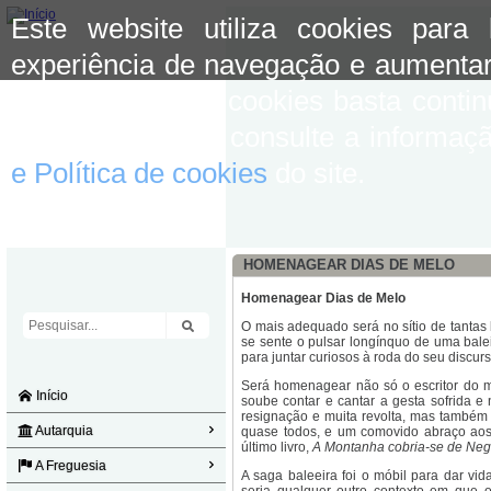
Este website utiliza cookies para
experiência de navegação e aumentar
aceitar o uso de cookies basta conti
mais informação consulte a informaç
e Política de cookies
do site.
HOMENAGEAR DIAS DE MELO
Homenagear Dias de Melo
O mais adequado será no sítio de tantas 
se sente o pulsar longínquo de uma bale
para juntar curiosos à roda do seu discurs
Será homenagear não só o escritor do m
Início
soube contar e cantar a gesta sofrida e
resignação e muita revolta, mas também 
Autarquia
quase todos, e um comovido abraço aos
último livro,
A Montanha cobria-se de Neg
A Freguesia
A saga baleeira foi o móbil para dar vi