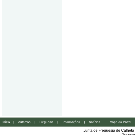
Início
|
Autarcas
|
Freguesia
|
Informações
|
Notícias
|
Mapa do Portal
Junta de Freguesia de Calheta
Desenvo