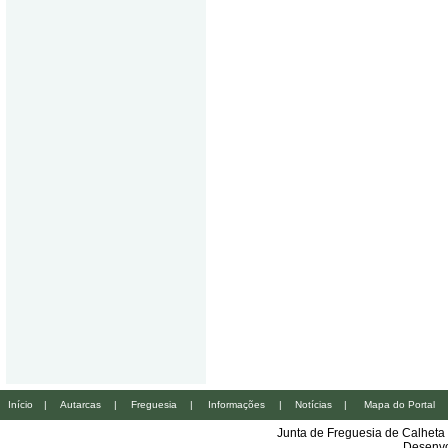
Início
|
Autarcas
|
Freguesia
|
Informações
|
Notícias
|
Mapa do Portal
Junta de Freguesia de Calheta
Desenvo