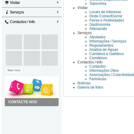
Visitar
Toponímia
Visitar
Locais de Interesse
Serviços
Onde Comer/Dormir
Feiras e Festividades
Contactos / Info
Gastronomia
Artesanato
Serviços
Atestados
Informações / Serviços
Regulamentos
Análise de Águas
Canídeos e Gatídeos
Cemitérios
Contactos / Info
Contactos
Informações Úteis
Mais fotos
Associações / Colectividad
Farmácias
Notícias
Galeria de fotos
CONTACTE-NOS