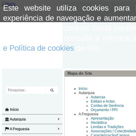
Este website utiliza cookies para
experiência de navegação e aumentar
aceitar o uso de cookies basta conti
mais informação consulte a informaç
e Política de cookies
do site.
Mapa do Site
Início
Autarquia
Autarcas
Editais e Actas
Contas de Gerência
Início
Orçamento / PPI
A Freguesia
Apresentação
Autarquia
Heráldica
Lendas e Tradições
A Freguesia
Associações / Colectividad
Caracterização/Censos