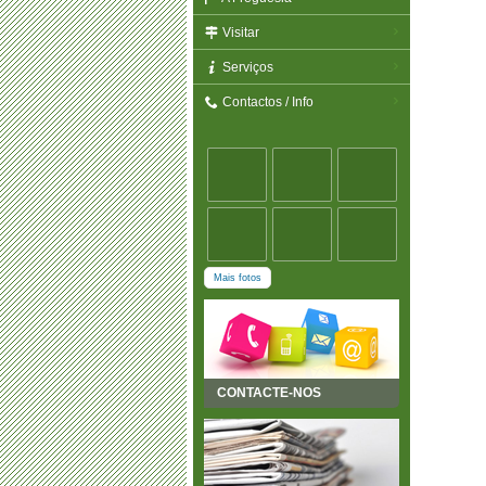
Visitar
Serviços
Contactos / Info
Mais fotos
CONTACTE-NOS