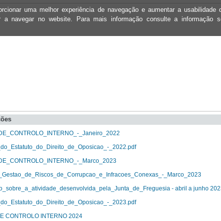
oporcionar uma melhor experiência de navegação e aumentar a usabilidad
ar a navegar no website. Para mais informação consulte a informação 
ções
E_CONTROLO_INTERNO_-_Janeiro_2022
_do_Estatuto_do_Direito_de_Oposicao_-_2022.pdf
E_CONTROLO_INTERNO_-_Marco_2023
_Gestao_de_Riscos_de_Corrupcao_e_Infracoes_Conexas_-_Marco_2023
o_sobre_a_atividade_desenvolvida_pela_Junta_de_Freguesia - abril a junho 202
_do_Estatuto_do_Direito_de_Oposicao_-_2023.pdf
E CONTROLO INTERNO 2024