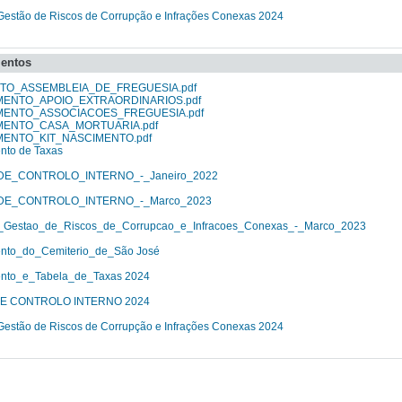
Gestão de Riscos de Corrupção e Infrações Conexas 2024
entos
TO_ASSEMBLEIA_DE_FREGUESIA.pdf
ENTO_APOIO_EXTRAORDINARIOS.pdf
ENTO_ASSOCIACOES_FREGUESIA.pdf
ENTO_CASA_MORTUARIA.pdf
ENTO_KIT_NASCIMENTO.pdf
nto de Taxas
E_CONTROLO_INTERNO_-_Janeiro_2022
E_CONTROLO_INTERNO_-_Marco_2023
_Gestao_de_Riscos_de_Corrupcao_e_Infracoes_Conexas_-_Marco_2023
nto_do_Cemiterio_de_São José
nto_e_Tabela_de_Taxas 2024
E CONTROLO INTERNO 2024
Gestão de Riscos de Corrupção e Infrações Conexas 2024