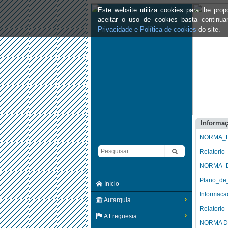
Este website utiliza cookies para lhe pr
aceitar o uso de cookies basta continu
Privacidade e Política de cookies
do site.
Informa
NORMA_D
Relatorio
NORMA_D
Plano_de
Início
Informaca
Autarquia
Relatorio
A Freguesia
NORMA D