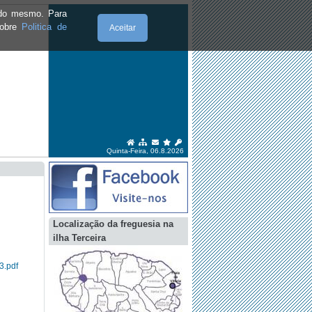
e do mesmo. Para
sobre
Politica de
Aceitar
Quinta-Feira, 06.8.2026
Localização da freguesia na
ilha Terceira
3.pdf