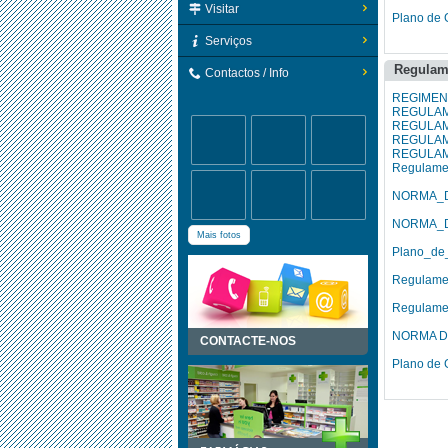
Visitar
Plano de 
Serviços
Regulam
Contactos / Info
REGIMEN
REGULAM
REGULAM
REGULAM
REGULAM
Regulame
NORMA_D
NORMA_D
Mais fotos
Plano_de
Regulame
Regulame
NORMA D
CONTACTE-NOS
Plano de 