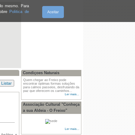
e do mesmo. Para
sobre
Politica de
Aceitar
Sexta-Feira, 07.8.2026
Condiçoes Naturais
Quem chegar ao Freixo pode
encontrar óptimas formas soluções
para calmos passeios, desfrutando da
paz que oferecem os caminhos...
Ler mais...
Associação Cultural "Conheça
a sua Aldeia - O Freixo"
Ler mais...