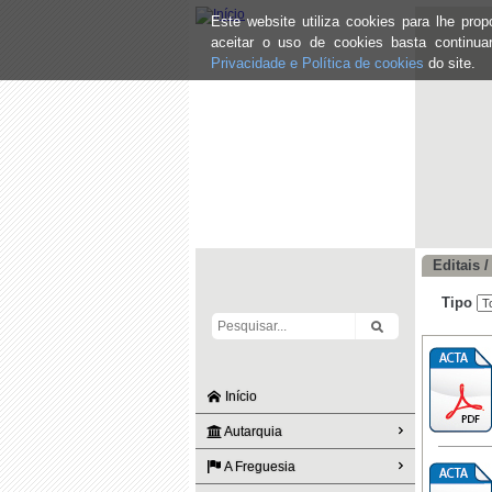
Este website utiliza cookies para lhe pr
aceitar o uso de cookies basta continu
Privacidade e Política de cookies
do site.
Editais /
Tipo
Início
Autarquia
A Freguesia