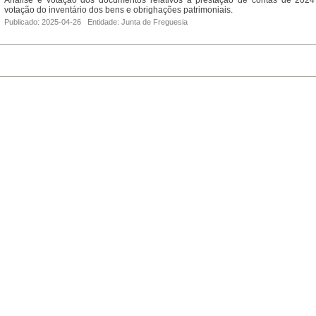
Análise e votação dos documentos relativos à prestação de contas de 2024
votação do inventário dos bens e obrighações patrimoniais.
Publicado: 2025-04-26 Entidade: Junta de Freguesia