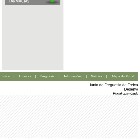
Início
|
Autarcas
|
Freguesia
|
Informações
|
Notícias
|
Mapa do Portal
Junta de Freguesia de Freix
Desenvo
Portal optimiza