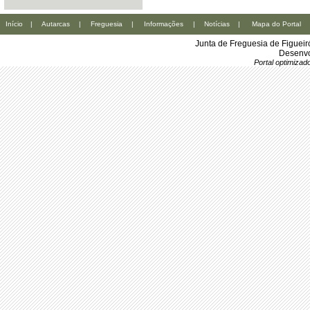
Início
|
Autarcas
|
Freguesia
|
Informações
|
Notícias
|
Mapa do Portal
Junta de Freguesia de Figuei
Desenvo
Portal optimiza