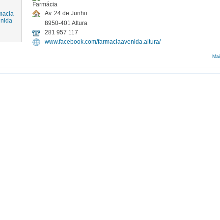
Av. 24 de Junho
8950-401 Altura
281 957 117
www.facebook.com/farmaciaavenida.altura/
Mai