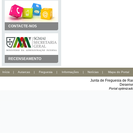
CONTACTE-NOS
RECENSEAMENTO
Início
|
Autarcas
|
Freguesia
|
Informações
|
Notícias
|
Mapa do Portal
Junta de Freguesia de Ra
Desenvo
Portal optimiza