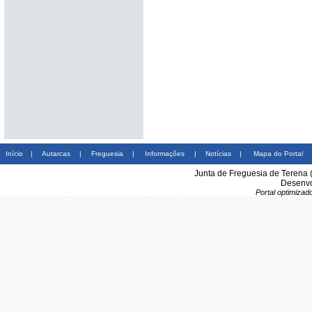
Início
|
Autarcas
|
Freguesia
|
Informações
|
Notícias
|
Mapa do Portal
Junta de Freguesia de Terena 
Desenvo
Portal optimiza