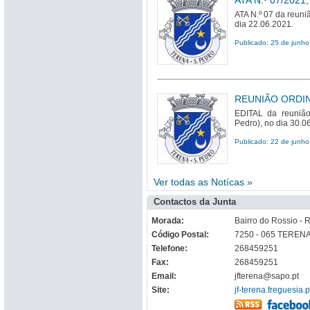
ATA N.º 07/2021
ATA N.º 07 da reuni
dia 22.06.2021.
Publicado: 25 de junh
REUNIÃO ORDINÁ
EDITAL da reunião
Pedro), no dia 30.0
Publicado: 22 de junh
Ver todas as Notícas »
Contactos da Junta
Morada:
Bairro do Rossio - R
Código Postal:
7250 - 065 TEREN
Telefone:
268459251
Fax:
268459251
Email:
jfterena@sapo.pt
Site:
jf-terena.freguesia.p