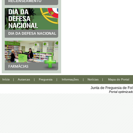
RECENSEAMENTO
DIA DA DEFESA NACIONAL
Início
|
Autarcas
|
Freguesia
|
Informações
|
Notícias
|
Mapa do Portal
Junta de Freguesia de Fo
Portal optimiza