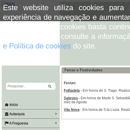
Este website utiliza cookies para
experiência de navegação e aumentar
aceitar o uso de cookies basta conti
mais informação consulte a informaç
e Política de cookies
do site.
Feiras e Festividades
Festas:
Folhadela
-
Em honra de S. Tiago. Realiz
Sabroso
-
Em honra de Martir S. Sebastiã
mês de Agosto
Início
Vila Nova
- Em honra de S.ta Luzia. Real
Autarquia
A Freguesia