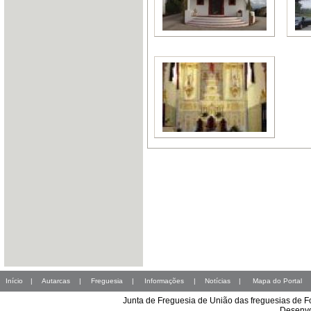
Início
|
Autarcas
|
Freguesia
|
Informações
|
Notícias
|
Mapa do Portal
Junta de Freguesia de União das freguesias de 
Desenvo