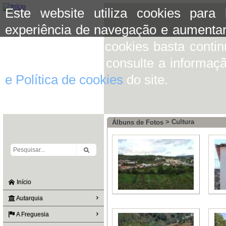
Este website utiliza cookies para
experiência de navegação e aumentar
aceitar o uso de cookies basta conti
mais informação consulte a informaç
e Política de cookies
do site.
> Cultura
Álbuns de Fotos
Início
Autarquia
A Freguesia