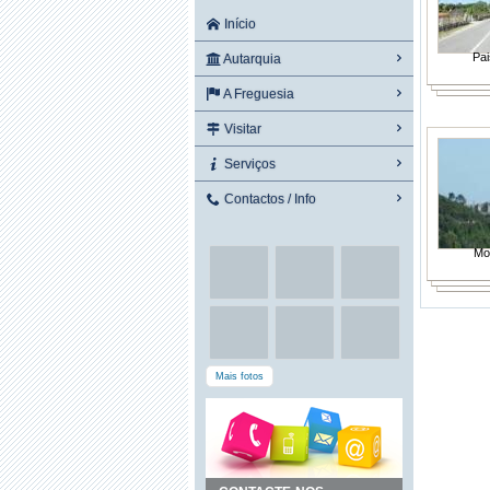
Início
Pai
Autarquia
A Freguesia
Visitar
Serviços
Contactos / Info
Mo
Mais fotos