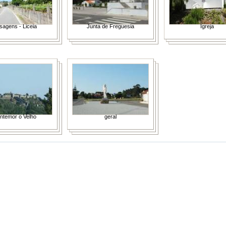
sagens - Liceia
Junta de Freguesia
Igreja
ntemor o Velho
geral