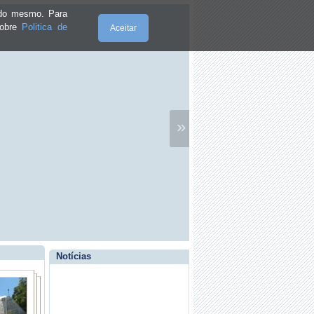
e do mesmo. Para
sobre
Politica de
Aceitar
»
·
Edital2/2025
·
Ginástica Sénior
Notícias