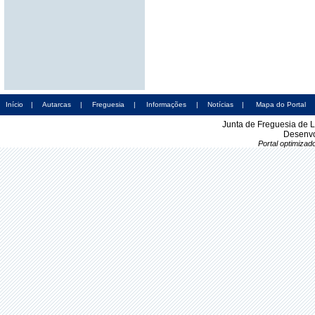
Início
|
Autarcas
|
Freguesia
|
Informações
|
Notícias
|
Mapa do Portal
Junta de Freguesia de 
Desenvo
Portal optimiza