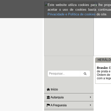
Este website utiliza cookies para lhe pr
aceitar o uso de cookies basta continu
Privacidade e Política de cookies
do site.
HERÁLD
Brasão:
E
de prata e
Ordem de C
com a leg
Início
Autarquia
A Freguesia