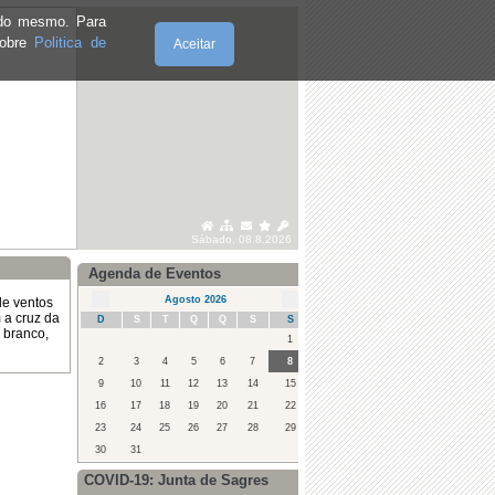
e do mesmo. Para
sobre
Politica de
Aceitar
Sábado, 08.8.2026
Agenda de Eventos
Agosto 2026
de ventos
 a cruz da
D
S
T
Q
Q
S
S
l branco,
1
2
3
4
5
6
7
8
9
10
11
12
13
14
15
16
17
18
19
20
21
22
23
24
25
26
27
28
29
30
31
COVID-19: Junta de Sagres