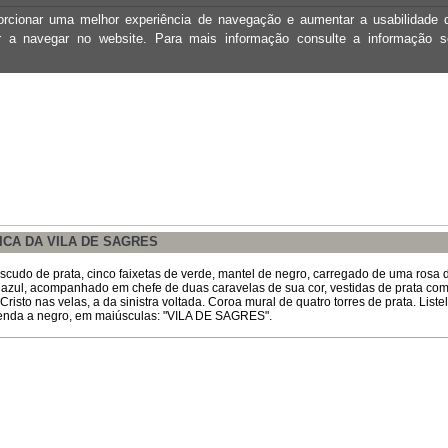
oporcionar uma melhor experiência de navegação e aumentar a usabilidad
ar a navegar no website. Para mais informação consulte a informação 
ICA DA VILA DE SAGRES
scudo de prata, cinco faixetas de verde, mantel de negro, carregado de uma rosa 
 azul, acompanhado em chefe de duas caravelas de sua cor, vestidas de prata com
risto nas velas, a da sinistra voltada. Coroa mural de quatro torres de prata. Liste
enda a negro, em maiúsculas: "VILA DE SAGRES".