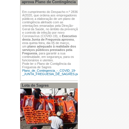
aprova Plano de Contingência
Em cumprimento do Despacho n.º 2836-
A/2020, que ordena aos empregadores
públicos a elaboração de um plano de
contingência alinhado com as
orientações emanadas pela Direção-
Geral da Saúde, no âmbito da prevenção
e controlo de infeção por novo
Coronavírus (COVID-19), o
Executivo
desta Junta de Freguesia aprovou
,
esta quinta-feira, dia 05 de março,
um
plano adequado à realidade dos
serviços públicos prestados pela
Freguesia
, para garantir a sua
continuidade, em segurança, para os
funcionários e utentes.
Pode ler o Plano de Contigência da
Freguesia de Sagres
Plano_de_Contingencia_-_COVID_19-
_JUNTA_FREGUESIA_DE_SAGRES.pdf
Lota de Sagres