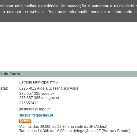
oporcionar uma melhor experiência de navegação e aumentar a usabilidad
ar a navegar no website. Para mais informação consulte a informação 
s da Junta
Estrada Municipal nº45
stal:
6225 -012 Aldeia S. Francisco Assis
275 657 325 sede JF
275 657 395 delegação
275657412
jfasfassis@sapo.pt
sfassis.freguesias.pt
Manhã: das 09:00h às 12:30h na sede da JF (Aldeia)
Tarde: das 14:30h às 18:00h na delegação da JF (Barroca Grande)