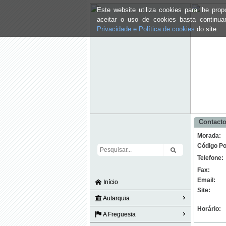
Este website utiliza cookies para lhe pr
aceitar o uso de cookies basta continu
Privacidade e Política de cookies
do site.
Contacto
Morada:
Código Po
Telefone:
Fax:
Email:
Início
Site:
Autarquia
Horário:
A Freguesia