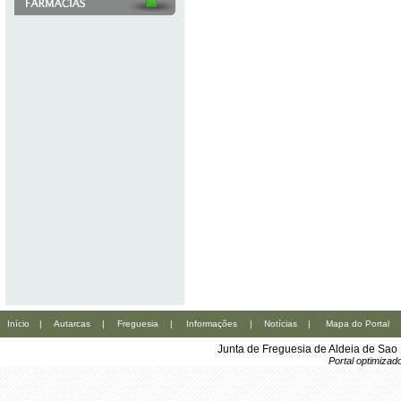
Início
|
Autarcas
|
Freguesia
|
Informações
|
Notícias
|
Mapa do Portal
Junta de Freguesia de Aldeia de Sao
Portal optimiza