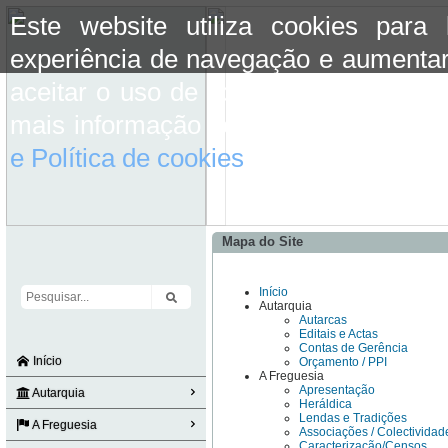
Este website utiliza cookies para
experiência de navegação e aumentar
aceitar o uso de cookies basta conti
mais informação consulte a informaç
e Política de cookies
do site.
Mapa do Site
Início
Autarquia
Autarcas
Editais e Actas
Contas de Gerência
Início
Orçamento / PPI
A Freguesia
Apresentação
Autarquia
Heráldica
Lendas e Tradições
A Freguesia
Associações / Colectividad
Caracterização/Censos