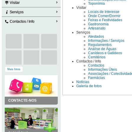
Visitar
Toponímia
Visitar
Locais de Interesse
Serviços
Onde Comer/Dormir
Feiras e Festividades
Contactos / Info
Gastronomia
Artesanato
Serviços
Atestados
Informações / Serviços
Regulamentos
Análise de Águas
Canídeos e Gatídeos
Cemitérios
Contactos / Info
Contactos
Informações Úteis
Mais fotos
Associações / Colectividad
Farmácias
Notícias
Galeria de fotos
CONTACTE-NOS