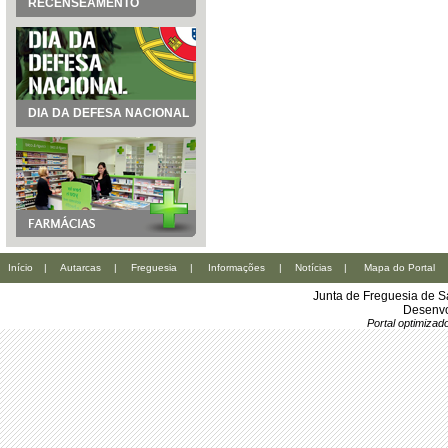
RECENSEAMENTO
DIA DA DEFESA NACIONAL
Início
|
Autarcas
|
Freguesia
|
Informações
|
Notícias
|
Mapa do Portal
Junta de Freguesia de S
Desenvo
Portal optimiza