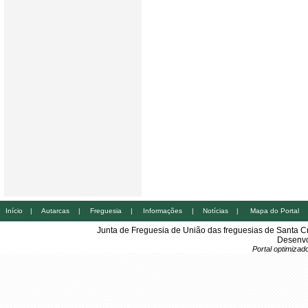
Início
|
Autarcas
|
Freguesia
|
Informações
|
Notícias
|
Mapa do Portal
Junta de Freguesia de União das freguesias de Santa 
Desenvo
Portal optimiza