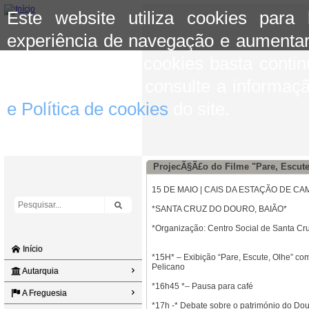
Este website utiliza cookies para
experiência de navegação e aumentar
aceitar o uso de cookies basta conti
mais informação consulte a informaç
e Política de cookies
do site.
ProjecÃ§Ã£o do Filme "Pare, Escute
15 DE MAIO | CAIS DA ESTAÇÃO DE 
*SANTA CRUZ DO DOURO, BAIÃO*
*Organização: Centro Social de Santa Cr
Início
*15H* – Exibição “Pare, Escute, Olhe” co
Pelicano
Autarquia
*16h45 *– Pausa para café
A Freguesia
*17h -* Debate sobre o património do Do