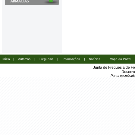
Início
|
Autarcas
|
Freguesia
|
Informações
|
Notícias
|
Mapa do Portal
Junta de Freguesia de Fr
Desenvo
Portal optimiza