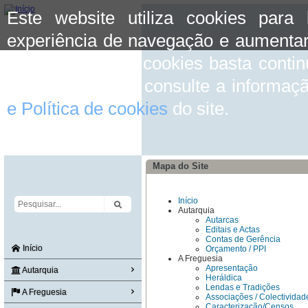
Este website utiliza cookies para
experiência de navegação e aumentar
aceitar o uso de cookies basta conti
mais informação consulte a informaç
e Política de cookies
do site.
Mapa do Site
Início
Autarquia
Autarcas
Editais e Actas
Contas de Gerência
Início
Orçamento / PPI
A Freguesia
Apresentação
Autarquia
Heráldica
Lendas e Tradições
A Freguesia
Associações / Colectividad
Caracterização/Censos