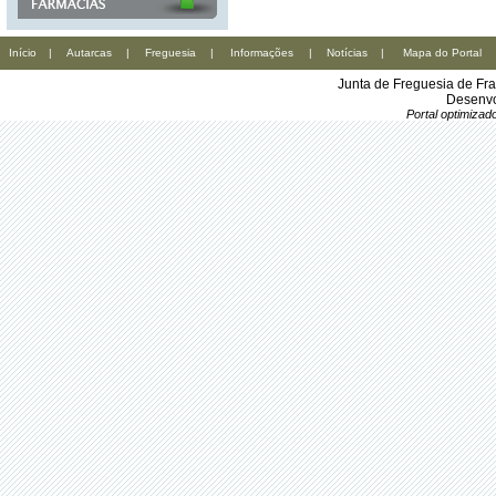
Início
|
Autarcas
|
Freguesia
|
Informações
|
Notícias
|
Mapa do Portal
Junta de Freguesia de Fr
Desenvo
Portal optimiza