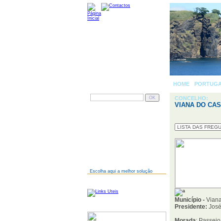
HOME
-
PORTUG
PESQUISAR
CONCELHO:
VIANA DO CA
AINDA NÃO TEM SITE?
Escolha aqui a melhor solução
LINKS
Município -
Viana
Presidente:
José
SERVIDORES
Morada
: Passei