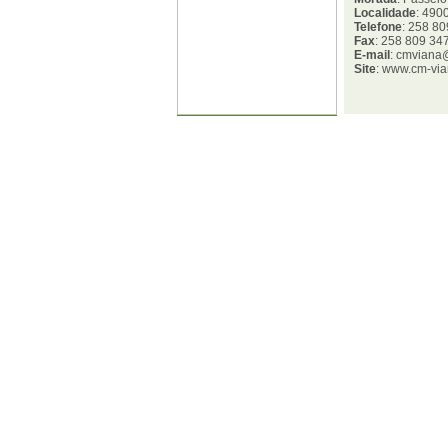
Localidade
: 49
Telefone
: 258 8
Fax
: 258 809 34
E-mail
: cmviana
Site
: www.cm-via