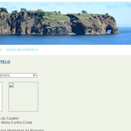
AL
»
VIANA DO CASTELO
» VIANA DO CASTELO
AS 
STELO
 do Castelo
 Maria Cunha Costa
o das Mordomas da Romaria