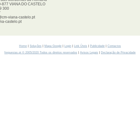
00-877 VIANA DO CASTELO
09 300
7
@cm-viana-castelo.pt
na-castelo.pt
|
|
|
|
|
|
Home
Soluções
Mapa Google
Login
Link Úteis
Publicidade
Contactos
|
|
freguesias.pt © 2005/2020 Todos os direitos reservados
Avisos Legais
Declaração de Privacidade