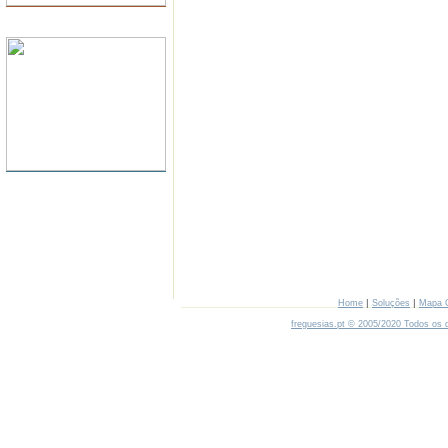
SERVIDORES
|
|
Home
Soluções
Mapa 
freguesias.pt © 2005/2020 Todos os d