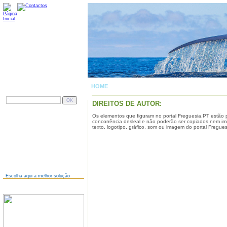
HOME
| DIREITOS DE AUTOR
PESQUISAR
DIREITOS DE AUTOR:
Os elementos que figuram no portal Freguesia.PT estão pr
AINDA NÃO TEM SITE?
concorrência desleal e não poderão ser copiados nem imit
texto, logotipo, gráfico, som ou imagem do portal Fregue
Escolha aqui a melhor solução
JÁ TEM SITE?