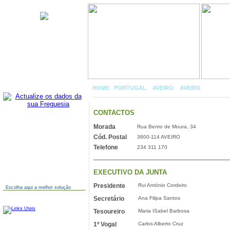
Esgueira
HOME
|
PORTUGAL
»
AVEIRO
»
AVEIRO
»
ESGUEI
CONTACTOS
Morada
Rua Bento de Moura, 34
AINDA NÃO TEM SITE?
Cód. Postal
3800-114 AVEIRO
Telefone
234 311 170
EXECUTIVO DA JUNTA
Presidente
Rui António Cordeiro
Escolha aqui a melhor solução
Secretário
Ana Filipa Santos
LINKS
Tesoureiro
Maria ISabel Barbosa
1º Vogal
Carlos Alberto Cruz