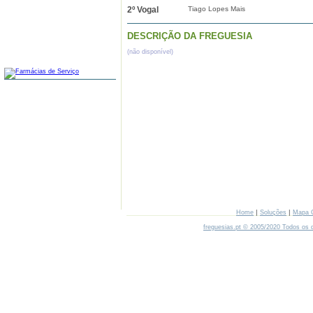
2º Vogal
Tiago Lopes Mais
DESCRIÇÃO DA FREGUESIA
(não disponível)
FARMÁCIAS
|
|
Home
Soluções
Mapa 
freguesias.pt © 2005/2020 Todos os d