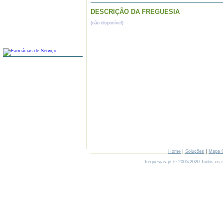
DESCRIÇÃO DA FREGUESIA
(não disponível)
FARMÁCIAS
|
|
Home
Soluções
Mapa 
freguesias.pt © 2005/2020 Todos os d