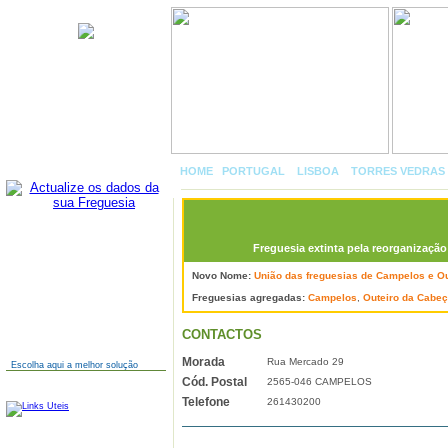
Campelos
HOME
|
PORTUGAL
»
LISBOA
»
TORRES VEDRAS
Freguesia extinta pela reorganização 
AINDA NÃO TEM SITE?
Novo Nome:
União das freguesias de Campelos e O
Freguesias agregadas:
Campelos
,
Outeiro da Cabe
CONTACTOS
Morada
Rua Mercado 29
Escolha aqui a melhor solução
Cód. Postal
2565-046 CAMPELOS
LINKS
Telefone
261430200