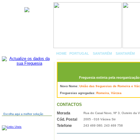
Romeira
HOME
|
PORTUGAL
»
SANTARÉM
»
SANTARÉM
»
Freguesia extinta pela reorganização 
AINDA NÃO TEM SITE?
Novo Nome:
União das freguesias de Romeira e Vár
Freguesias agregadas:
Romeira
,
Várzea
CONTACTOS
Morada
Rua do Casal Novo, Nº 3, Outeiro da 
Escolha aqui a melhor solução
Cód. Postal
2005 - 016 Várzea Str
LINKS
Telefone
243 469 080; 243 469 758