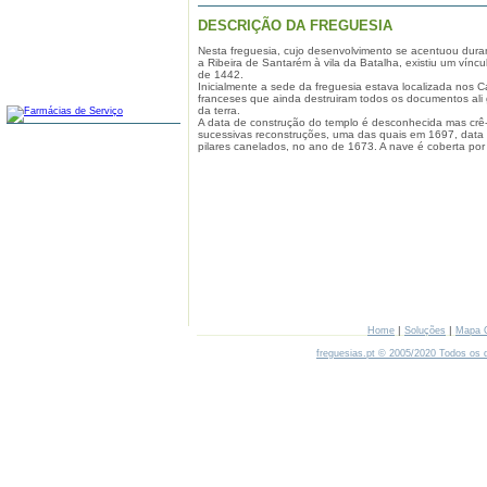
DESCRIÇÃO DA FREGUESIA
Nesta freguesia, cujo desenvolvimento se acentuou dura
a Ribeira de Santarém à vila da Batalha, existiu um vín
de 1442.
Inicialmente a sede da freguesia estava localizada nos C
FARMÁCIAS
franceses que ainda destruiram todos os documentos ali
da terra.
A data de construção do templo é desconhecida mas crê-s
sucessivas reconstruções, uma das quais em 1697, data g
pilares canelados, no ano de 1673. A nave é coberta por 
|
|
Home
Soluções
Mapa 
freguesias.pt © 2005/2020 Todos os d