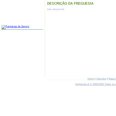
DESCRIÇÃO DA FREGUESIA
(não disponível)
FARMÁCIAS
|
|
Home
Soluções
Mapa 
freguesias.pt © 2005/2020 Todos os d