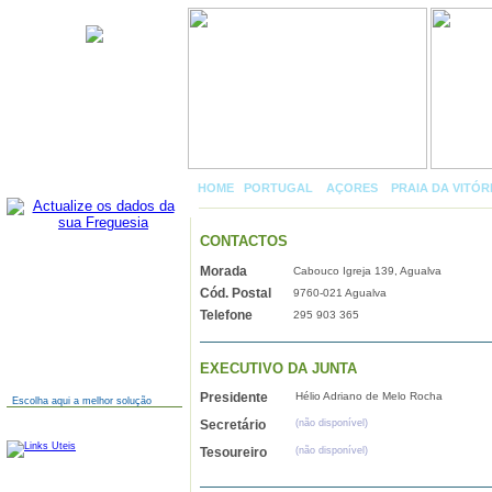
Agualva
HOME
|
PORTUGAL
»
AÇORES
»
PRAIA DA VITÓR
CONTACTOS
Morada
Cabouco Igreja 139, Agualva
AINDA NÃO TEM SITE?
Cód. Postal
9760-021 Agualva
Telefone
295 903 365
EXECUTIVO DA JUNTA
Presidente
Hélio Adriano de Melo Rocha
Escolha aqui a melhor solução
Secretário
(não disponível)
LINKS
Tesoureiro
(não disponível)